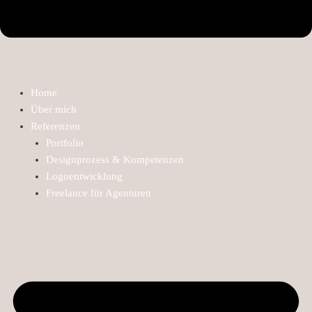
Home
Über mich
Referenzen
Portfolio
Designprozess & Kompetenzen
Logoentwicklung
Freelance für Agenturen