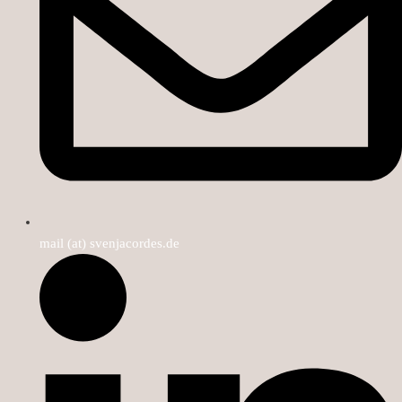
mail (at) svenjacordes.de