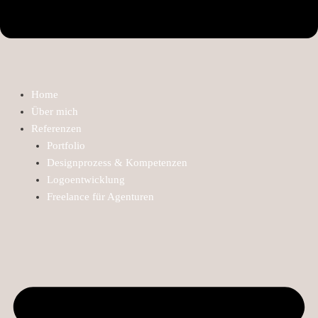
Home
Über mich
Referenzen
Portfolio
Designprozess & Kompetenzen
Logoentwicklung
Freelance für Agenturen