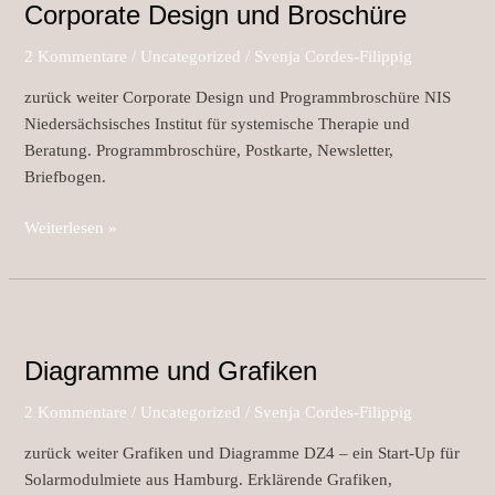
Corporate Design und Broschüre
und
Broschüre
2 Kommentare
/
Uncategorized
/
Svenja Cordes-Filippig
zurück weiter Corporate Design und Programmbroschüre NIS
Niedersächsisches Institut für systemische Therapie und
Beratung. Programmbroschüre, Postkarte, Newsletter,
Briefbogen.
Weiterlesen »
Diagramme
und
Diagramme und Grafiken
Grafiken
2 Kommentare
/
Uncategorized
/
Svenja Cordes-Filippig
zurück weiter Grafiken und Diagramme DZ4 – ein Start-Up für
Solarmodulmiete aus Hamburg. Erklärende Grafiken,