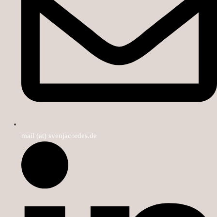
mail (at) svenjacordes.de