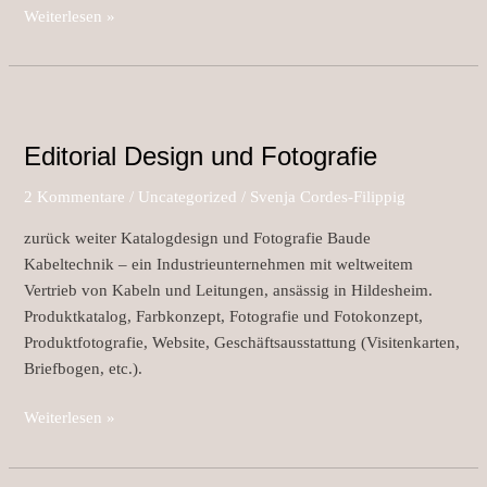
Weiterlesen »
Editorial
Design
Editorial Design und Fotografie
und
Fotografie
2 Kommentare
/
Uncategorized
/
Svenja Cordes-Filippig
zurück weiter Katalogdesign und Fotografie Baude
Kabeltechnik – ein Industrieunternehmen mit weltweitem
Vertrieb von Kabeln und Leitungen, ansässig in Hildesheim.
Produktkatalog, Farbkonzept, Fotografie und Fotokonzept,
Produktfotografie, Website, Geschäftsausstattung (Visitenkarten,
Briefbogen, etc.).
Weiterlesen »