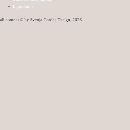
Impressum
all content © by Svenja Cordes Design, 2026
HOME
ÜBER MICH
REFERENZEN
PORTFOLIO
DESIGNPROZESS &
KOMPETENZEN
LOGOENTWICKLUNG
Freelance für Agenturen
LINKED IN-PROFIL