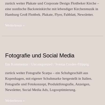
zurück weiter Plakate und Corporate Design Flottbeker Kirche –
eine nordische Backsteinkirche mit lebendiger Kirchenmusik in
Hamburg Groß Flottbek. Plakate, Flyer, Faltblatt, Newsletter.
Weiterlesen »
Fotografie
und
Fotografie und Social Media
Social
Media
Ein Kommentar
/
Uncategorized
/
Svenja Cordes-Filippig
zurück weiter Fotografie Scarpa – ein Schuhgeschäft aus
Kopenhagen, mit eigener Schuhmarke hergestellt in Italien.
Fotografie und Fotokonzept, Produktfotografie, Anzeigen,
Newsletter, Social Media Ads, Logooptimierung.
Weiterlesen »