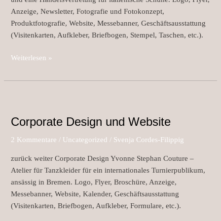
Anzeige, Newsletter, Fotografie und Fotokonzept,
Produktfotografie, Website, Messebanner, Geschäftsausstattung
(Visitenkarten, Aufkleber, Briefbogen, Stempel, Taschen, etc.).
Weiterlesen »
Corporate
Design
Corporate Design und Website
und
Website
2 Kommentare
/
Uncategorized
/
Svenja Cordes-Filippig
zurück weiter Corporate Design Yvonne Stephan Couture –
Atelier für Tanzkleider für ein internationales Turnierpublikum,
ansässig in Bremen. Logo, Flyer, Broschüre, Anzeige,
Messebanner, Website, Kalender, Geschäftsausstattung
(Visitenkarten, Briefbogen, Aufkleber, Formulare, etc.).