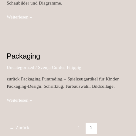
Schaubilder und Diagramme.
Weiterlesen »
Packaging
Packaging
Uncategorized
/
Svenja Cordes-Filippig
zurück Packaging Funtrading – Spielzeugartikel für Kinder.
Packaging-Design, Schriftzug, Farbauswahl, Bildcollage.
Weiterlesen »
←
Zurück
1
2