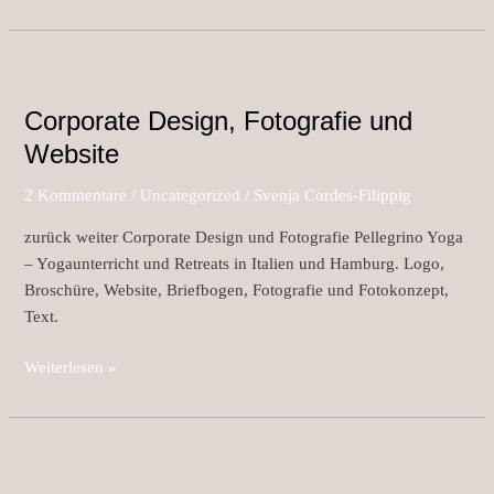
Corporate
Design,
Corporate Design, Fotografie und
Fotografie
und
Website
Website
2 Kommentare
/
Uncategorized
/
Svenja Cordes-Filippig
zurück weiter Corporate Design und Fotografie Pellegrino Yoga
– Yogaunterricht und Retreats in Italien und Hamburg. Logo,
Broschüre, Website, Briefbogen, Fotografie und Fotokonzept,
Text.
Weiterlesen »
Corporate
Design