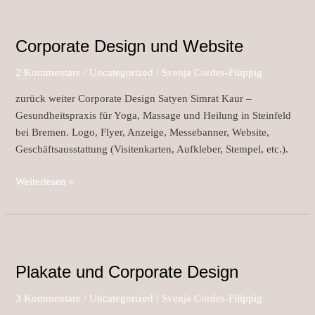
Corporate
Design
Corporate Design und Website
und
Website
2 Kommentare
/
Uncategorized
/
Svenja Cordes-Filippig
zurück weiter Corporate Design Satyen Simrat Kaur –
Gesundheitspraxis für Yoga, Massage und Heilung in Steinfeld
bei Bremen. Logo, Flyer, Anzeige, Messebanner, Website,
Geschäftsausstattung (Visitenkarten, Aufkleber, Stempel, etc.).
Weiterlesen »
Plakate
und
Plakate und Corporate Design
Corporate
Design
3 Kommentare
/
Uncategorized
/
Svenja Cordes-Filippig