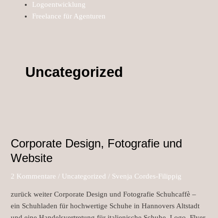
Logoentwicklung
Freelance für Agenturen
Uncategorized
Corporate
Design,
Corporate Design, Fotografie und
Fotografie
und
Website
Website
2 Kommentare
/
Uncategorized
/
Svenja Cordes-Filippig
zurück weiter Corporate Design und Fotografie Schuhcaffè –
ein Schuhladen für hochwertige Schuhe in Hannovers Altstadt
und eine Handelsvertretung für italienische Schuhe. Logo, Flyer,